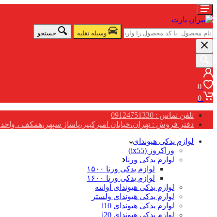
وسیله نقلیه
جستجو
0
0
تلفن تماس : 09124751330
دفتر فروش : تهران،خیابان امیرکبیر،پاساژ سپهر،همکف ، واحد G17
لوازم یدکی هیوندای
وراکروز (ix55)
لوازم یدکی ورنا
لوازم یدکی ورنا ۱۵۰۰
لوازم یدکی ورنا ۱۶۰۰
لوازم یدکی هیوندای آوانته
لوازم یدکی هیوندای ولستر
لوازم یدکی هیوندای i10
لوازم یدکی هیوندای i20