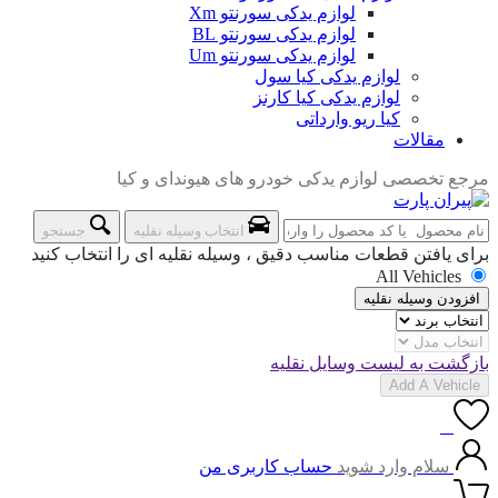
لوازم یدکی سورنتو Xm
لوازم یدکی سورنتو BL
لوازم یدکی سورنتو Um
لوازم یدکی کیا سول
لوازم یدکی کیا کارنز
کیا ریو وارداتی
مقالات
مرجع تخصصی لوازم یدکی خودرو های هیوندای و کیا
انتخاب وسیله نقلیه
جستجو
برای یافتن قطعات مناسب دقیق ، وسیله نقلیه ای را انتخاب کنید
All Vehicles
افزودن وسیله نقلیه
بازگشت به لیست وسایل نقلیه
Add A Vehicle
0
سلام وارد شوید
حساب کاربری من