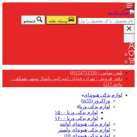
وسیله نقلیه
جستجو
0
0
تلفن تماس : 09124751330
دفتر فروش : تهران،خیابان امیرکبیر،پاساژ سپهر،همکف ،
واحد G17
لوازم یدکی هیوندای
وراکروز (ix55)
لوازم یدکی ورنا
لوازم یدکی ورنا ۱۵۰۰
لوازم یدکی ورنا ۱۶۰۰
لوازم یدکی هیوندای آوانته
لوازم یدکی هیوندای ولستر
لوازم یدکی هیوندای i10