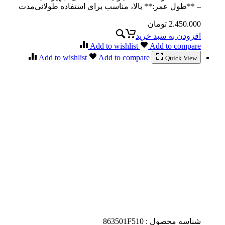
– **طول عمر:** بالا، مناسب برای استفاده طولانی‌مدت
2.450.000
تومان
افزودن به سبد خرید
Add to wishlist
Add to compare
Add to wishlist
Add to compare
Quick View
شناسه محصول :
863501F510