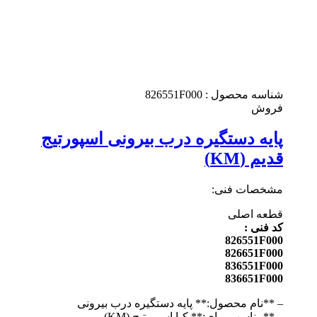
شناسه محصول :
826551F000
فروش
پایه دستگیره درب بیرونی اسپورتیج
قدیم (KM)
مشخصات فنی:
قطعه اصلی
کد فنی :
826551F000
826651F000
836551F000
836651F000
– **نام محصول:** پایه دستگیره درب بیرونی
– **مناسب برای:** کیا اسپورتیج (KM)