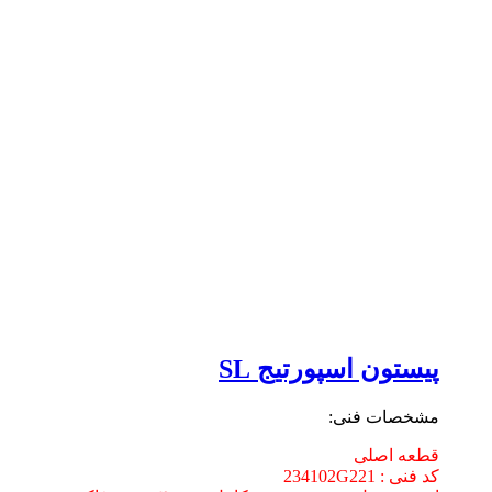
پیستون اسپورتیج SL
مشخصات فنی:
قطعه اصلی
کد فنی : 234102G221