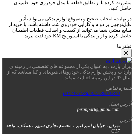
مشورت کرده تا از تطابق قطعه با مدل خودروی خود اطمینان
حاصل کنید.
در نهایت، انتخاب صحیح و به‌موقع لوازم یدکی می‌تواند تأثیر
قابل‌توجهی بر دوام و کارایی خودروی شما داشته باشد. با خرید از
منابع معتبر، شما می‌توانید از کیفیت و اصالت قطعات اطمینان
حاصل کرده و از رانندگی با اسپورتیج KM خود لذت ببرید.
فیلتر ها
پیران پارت ، به عنوان یکی از مجموعه های تخصصی در زمینه ی
واردات و پخش لوازم یدکی خودروهای هیوندای و کیا میباشد که از
سال 97 در این زمینه فعالیت میکند .
شماره تماس
021-36919310/ 09124751330
آدرس ایمیل
piranpart@gmail.com
آدرس
تهران ، خیابان امیرکبیر ، مجتمع تجاری سپهر ، همکف، واحد
G17