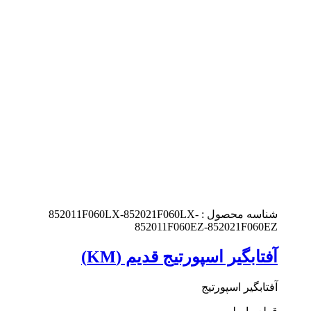
شناسه محصول :
852011F060LX-852021F060LX-
852011F060EZ-852021F060EZ
آفتابگیر اسپورتیج قدیم (KM)
آفتابگیر اسپورتیج