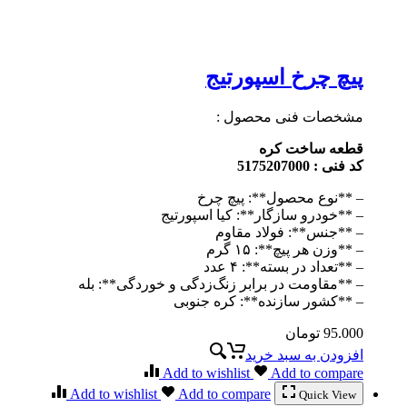
پیچ چرخ اسپورتیج
مشخصات فنی محصول :
قطعه ساخت کره
کد فنی : 5175207000
– **نوع محصول**: پیچ چرخ
– **خودرو سازگار**: کیا اسپورتیج
– **جنس**: فولاد مقاوم
– **وزن هر پیچ**: ۱۵ گرم
– **تعداد در بسته**: ۴ عدد
– **مقاومت در برابر زنگ‌زدگی و خوردگی**: بله
– **کشور سازنده**: کره جنوبی
95.000
تومان
افزودن به سبد خرید
Add to wishlist
Add to compare
Add to wishlist
Add to compare
Quick View