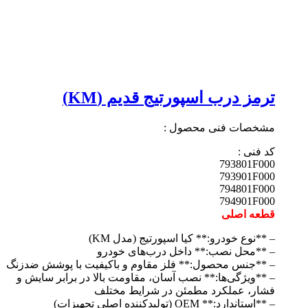
ترمز درب اسپورتیج قدیم (KM)
مشخصات فنی محصول :
کد فنی :
793801F000
793901F000
794801F000
794901F000
قطعه اصلی
– **نوع خودرو:** کیا اسپورتیج (مدل KM)
– **محل نصب:** داخل درب‌های خودرو
– **جنس محصول:** فلز مقاوم و باکیفیت با پوشش ضدزنگ
– **ویژگی‌ها:** نصب آسان، مقاومت بالا در برابر سایش و
فشار، عملکرد مطمئن در شرایط مختلف
– **استاندارد:** OEM (تولیدکننده اصلی تجهیزات)