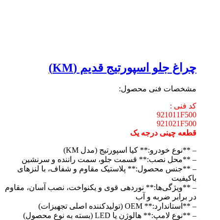
چراغ جلو اسپورتیج قدیم (KM)
مشخصات فنی محصول:
کد فنی :
921011F500
921021F500
قطعه چینی درجه یک
– **نوع خودرو:** کیا اسپورتیج (مدل KM)
– **محل نصب:** قسمت جلو، سمت راننده و سرنشین
– **جنس محصول:** پلاستیک مقاوم و شفاف، با لنزهای
باکیفیت
– **ویژگی‌ها:** نوردهی قوی و یکنواخت، نصب آسان، مقاوم
در برابر ضربه و آب
– **استاندارد:** OEM (تولیدکننده اصلی تجهیزات)
– **نوع لامپ:** هالوژن یا LED (بسته به نوع محصول)