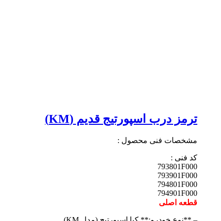
ترمز درب اسپورتیج قدیم (KM)
مشخصات فنی محصول :
کد فنی :
793801F000
793901F000
794801F000
794901F000
قطعه اصلی
– **نوع خودرو:** کیا اسپورتیج (مدل KM)