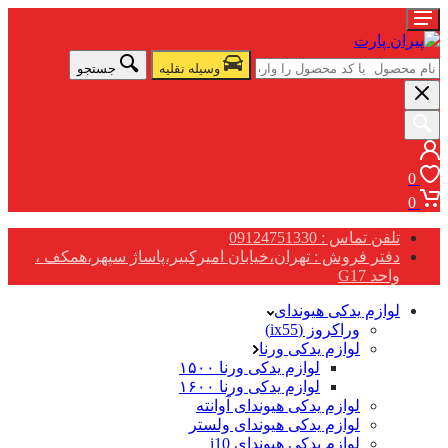
وسیله نقلیه
جستجو
0
0
تلفن تماس : 09124751330
دفتر فروش : تهران،خیابان امیرکبیر،پاساژ سپهر،همکف ،
واحد G17
لوازم یدکی هیوندای
وراکروز (ix55)
لوازم یدکی ورنا
لوازم یدکی ورنا ۱۵۰۰
لوازم یدکی ورنا ۱۶۰۰
لوازم یدکی هیوندای آوانته
لوازم یدکی هیوندای ولستر
لوازم یدکی هیوندای i10