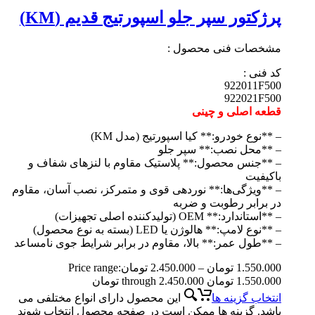
پرژکتور سپر جلو اسپورتیج قدیم (KM)
مشخصات فنی محصول :
کد فنی :
922011F500
922021F500
قطعه اصلی و چینی
– **نوع خودرو:** کیا اسپورتیج (مدل KM)
– **محل نصب:** سپر جلو
– **جنس محصول:** پلاستیک مقاوم با لنزهای شفاف و
باکیفیت
– **ویژگی‌ها:** نوردهی قوی و متمرکز، نصب آسان، مقاوم
در برابر رطوبت و ضربه
– **استاندارد:** OEM (تولیدکننده اصلی تجهیزات)
– **نوع لامپ:** هالوژن یا LED (بسته به نوع محصول)
– **طول عمر:** بالا، مقاوم در برابر شرایط جوی نامساعد
1.550.000
تومان
–
2.450.000
تومان
Price range:
1.550.000 تومان through 2.450.000 تومان
انتخاب گزینه ها
این محصول دارای انواع مختلفی می
باشد. گزینه ها ممکن است در صفحه محصول انتخاب شوند