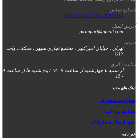
شماره تماس
021-36919310/ 09124751330
آدرس ایمیل
piranpart@gmail.com
آدرس
تهران ، خیابان امیرکبیر ، مجتمع تجاری سپهر ، همکف، واحد
G17
ساعت کاری
از شنبه تا چهارشنبه از ساعت 9 - 18 / پنج شنبه ها از ساعت 9
- 15
لینک های مفید
نحوه ثبت سفارش
شرایط پرداخت
نحوه ارسال سفارشات
خبر نامه