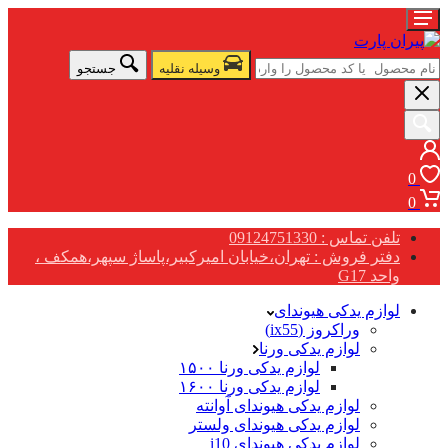
وسیله نقلیه
جستجو
0
0
تلفن تماس : 09124751330
دفتر فروش : تهران،خیابان امیرکبیر،پاساژ سپهر،همکف ،
واحد G17
لوازم یدکی هیوندای
وراکروز (ix55)
لوازم یدکی ورنا
لوازم یدکی ورنا ۱۵۰۰
لوازم یدکی ورنا ۱۶۰۰
لوازم یدکی هیوندای آوانته
لوازم یدکی هیوندای ولستر
لوازم یدکی هیوندای i10