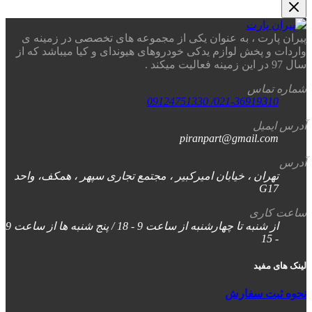
پیران پارت ، به عنوان یکی از مجموعه های تخصصی در زمینه ی
واردات و پخش لوازم یدکی خودروهای هیوندای و کیا میباشد که از
سال 97 در این زمینه فعالیت میکند .
شماره تماس
021-36919310/ 09124751330
آدرس ایمیل
piranpart@gmail.com
آدرس
تهران ، خیابان امیرکبیر ، مجتمع تجاری سپهر ، همکف، واحد
G17
ساعت کاری
از شنبه تا چهارشنبه از ساعت 9 - 18 / پنج شنبه ها از ساعت 9
- 15
لینک های مفید
نحوه ثبت سفارش