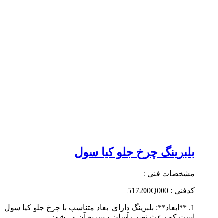
بلبرینگ چرخ جلو کیا سول
مشخصات فنی :
کدفنی : 517200Q000
1. **ابعاد**: بلبرینگ دارای ابعاد متناسب با چرخ جلو کیا سول
است که باعث نصب آسان و سریع آن می‌شود.