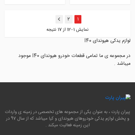
2
1
بعدی
نمایش 1–12 از 17 نتیجه
لوازم یدکی هیوندای I40
در مجموعه ی ما تمامی قطعات خودرو هیوندای I40 موجود
میباشد .
پیران پارت ، به عنوان یکی از مجموعه های تخصصی در زمینه ی واردات
و پخش لوازم یدکی خودروهای هیوندای و کیا میباشد که از سال 97 در
این زمینه فعالیت میکند .