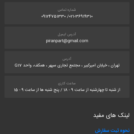
شماره تماس
021-36919310/ 09124751330
آدرس ایمیل
piranpart@gmail.com
آدرس
تهران ، خیابان امیرکبیر ، مجتمع تجاری سپهر ، همکف، واحد G17
ساعت کاری
از شنبه تا چهارشنبه از ساعت 9 - 18 / پنج شنبه ها از ساعت 9 - 15
لینک های مفید
نحوه ثبت سفارش