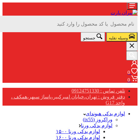
وسیله نقلیه
جستجو
0
0
تلفن تماس : 09124751330
دفتر فروش : تهران،خیابان امیرکبیر،پاساژ سپهر،همکف ،
واحد G17
لوازم یدکی هیوندای
وراکروز (ix55)
لوازم یدکی ورنا
لوازم یدکی ورنا ۱۵۰۰
لوازم یدکی ورنا ۱۶۰۰