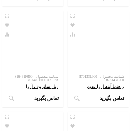
شناسه محصول :
876133L900 -
شناسه محصول :
816471F000-
816481F000 AZERA
876143L900
راهنما آینه آزرا قدیم
ریل سانروف آزرا
تماس بگیرید
تماس بگیرید