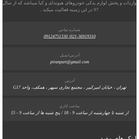
اردات و پخش لوازم یدکی خودروهای هیوندای و کیا میباشد که از سال
97 در این زمینه فعالیت میکند .
شماره تماس
021-36919310/ 09124751330
آدرس ایمیل
piranpart@gmail.com
آدرس
تهران ، خیابان امیرکبیر ، مجتمع تجاری سپهر ، همکف، واحد G17
ساعت کاری
از شنبه تا چهارشنبه از ساعت 9 - 18 / پنج شنبه ها از ساعت 9 - 15
ینک های مفید