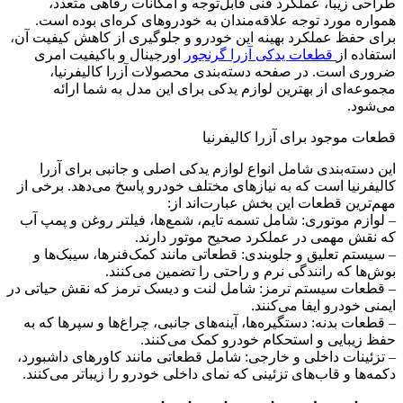
راحی زیبا، عملکرد فنی قابل‌توجه و امکانات رفاهی متعدد،
مواره مورد توجه علاقه‌مندان به خودروهای کره‌ای بوده است.
رای حفظ عملکرد بهینه این خودرو و جلوگیری از کاهش کیفیت آن،
ستفاده از
قطعات یدکی آزرا گرنجور
اورجینال و باکیفیت امری
روری است. در صفحه دسته‌بندی محصولات آزرا کالیفرنیا،
جموعه‌ای از بهترین لوازم یدکی برای این مدل به شما ارائه
ی‌شود.
طعات موجود برای آزرا کالیفرنیا
ین دسته‌بندی شامل انواع لوازم یدکی اصلی و جانبی برای آزرا
الیفرنیا است که به نیازهای مختلف خودرو پاسخ می‌دهد. برخی از
هم‌ترین قطعات این بخش عبارت‌اند از:
 لوازم موتوری: شامل تسمه تایم، شمع‌ها، فیلتر روغن و پمپ آب
ه نقش مهمی در عملکرد صحیح موتور دارند.
 سیستم تعلیق و جلوبندی: قطعاتی مانند کمک‌فنرها، سیبک‌ها و
وش‌ها که رانندگی نرم و راحتی را تضمین می‌کنند.
 قطعات سیستم ترمز: شامل لنت و دیسک ترمز که نقش حیاتی در
یمنی خودرو ایفا می‌کنند.
 قطعات بدنه: دستگیره‌ها، آینه‌های جانبی، چراغ‌ها و سپرها که به
فظ زیبایی و استحکام خودرو کمک می‌کنند.
 تزئینات داخلی و خارجی: شامل قطعاتی مانند کاورهای داشبورد،
کمه‌ها و قاب‌های تزئینی که نمای داخلی خودرو را زیباتر می‌کنند.