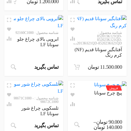
تماس بگیرید
1.200.000
تومان
شناسه محصول :
شناسه محصول :
92160C1000
852013K121QD-
ابرویی بالای چراغ جلو
852023K121QD-
852013K621QD-852023K621QD
سوناتا LF
آفتابگیر سوناتا قدیم (NF)
کرم رنگ
11.500.000
تومان
تماس بگیرید
فروش
پیچ چرخ سوناتا
شناسه محصول :
98671C1000 -
98672C1000
تلسکوپی چراغ شور
سوناتا LF
90.000
تومان
–
این محصول دارای انواع مختلفی می ب
تماس بگیرید
140.000
تومان