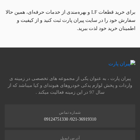
برای خرید قطعات LF و بهره‌مندی از خدمات حرفه‌ای، همین حالا
سفارش خود را در سایت پیران پارت ثبت کنید و از کیفیت و
اطمینان خرید خود لذت ببرید.
پیران پارت ، به عنوان یکی از مجموعه های تخصصی در زمینه ی
واردات و پخش لوازم یدکی خودروهای هیوندای و کیا میباشد که از
سال 97 در این زمینه فعالیت میکند .
شماره تماس
021-36919310/ 09124751330
آدرس ایمیل