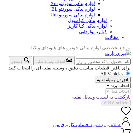
لوازم یدکی سورنتو Xm
لوازم یدکی سورنتو BL
لوازم یدکی سورنتو Um
لوازم یدکی کیا سول
لوازم یدکی کیا کارنز
کیا ریو وارداتی
مقالات
مرجع تخصصی لوازم یدکی خودرو های هیوندای و کیا
انتخاب وسیله نقلیه
جستجو
برای یافتن قطعات مناسب دقیق ، وسیله نقلیه ای را انتخاب کنید
All Vehicles
افزودن وسیله نقلیه
بازگشت به لیست وسایل نقلیه
Add A Vehicle
0
سلام وارد شوید
حساب کاربری من