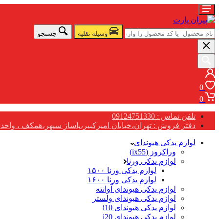
وسیله نقلیه
جستجو
0
0
تلفن تماس : 09124751330
دفتر فروش : تهران،خیابان امیرکبیر،پاساژ سپهر،همکف ، واحد G17
لوازم یدکی هیوندای
وراکروز (ix55)
لوازم یدکی ورنا
لوازم یدکی ورنا ۱۵۰۰
لوازم یدکی ورنا ۱۶۰۰
لوازم یدکی هیوندای آوانته
لوازم یدکی هیوندای ولستر
لوازم یدکی هیوندای i10
لوازم یدکی هیوندای i20