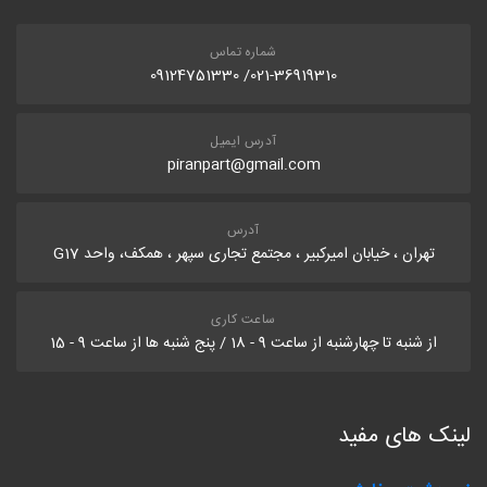
شماره تماس
021-36919310/ 09124751330
آدرس ایمیل
piranpart@gmail.com
آدرس
تهران ، خیابان امیرکبیر ، مجتمع تجاری سپهر ، همکف، واحد G17
ساعت کاری
از شنبه تا چهارشنبه از ساعت 9 - 18 / پنج شنبه ها از ساعت 9 - 15
لینک های مفید