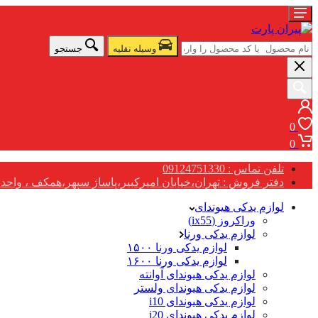
وسیله نقلیه
جستجو
0
0
تلفن تماس : 09124751330
دفتر فروش : تهران،خیابان امیرکبیر،پاساژ سپهر،همکف ، واحد G17
لوازم یدکی هیوندای
وراکروز (ix55)
لوازم یدکی ورنا
لوازم یدکی ورنا ۱۵۰۰
لوازم یدکی ورنا ۱۶۰۰
لوازم یدکی هیوندای آوانته
لوازم یدکی هیوندای ولستر
لوازم یدکی هیوندای i10
لوازم یدکی هیوندای i20