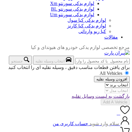
لوازم یدکی سورنتو Xm
لوازم یدکی سورنتو BL
لوازم یدکی سورنتو Um
لوازم یدکی کیا سول
لوازم یدکی کیا کارنز
کیا ریو وارداتی
مقالات
مرجع تخصصی لوازم یدکی خودرو های هیوندای و کیا
انتخاب وسیله نقلیه
جستجو
برای یافتن قطعات مناسب دقیق ، وسیله نقلیه ای را انتخاب کنید
All Vehicles
افزودن وسیله نقلیه
بازگشت به لیست وسایل نقلیه
Add A Vehicle
0
سلام وارد شوید
حساب کاربری من