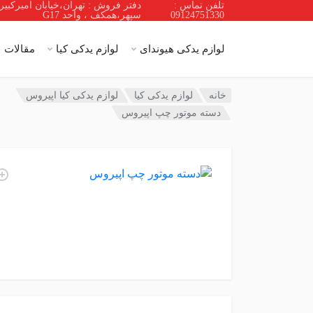
تلفن تماس :
دفتر فروش : تهران،خیابان امیرکبیر
09124751330
سپهر،همکف ، واحد G17
لوازم یدکی هیوندای
لوازم یدکی کیا
مقالات
خانه
لوازم یدکی کیا
لوازم یدکی کیا اپیروس
دسته موتور چپ اپیروس