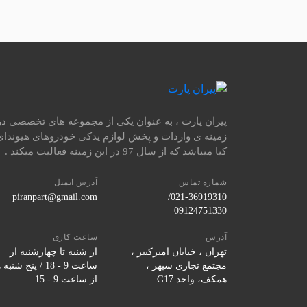
پیران پارت ، به عنوان یکی از مجموعه های تخصصی در
زمینه ی واردات و پخش لوازم یدکی خودروهای هیوندای
کیا میباشد که از سال 97 در این زمینه فعالیت میکند .
شماره تماس
آدرس ایمیل
piranpart@gmail.com
021-36919310/
09124751330
آدرس
ساعت کاری
تهران ، خیابان امیرکبیر ،
از شنبه تا چهارشنبه از
مجتمع تجاری سپهر ،
ساعت 9 - 18 / پنج شنبه
همکف، واحد G17
از ساعت 9 - 15