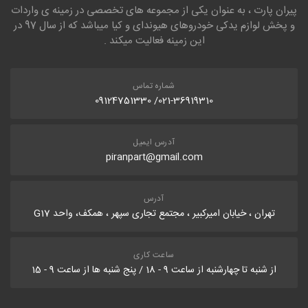
پیران پارت ، به عنوان یکی از مجموعه های تخصصی در زمینه ی واردات
و پخش لوازم یدکی خودروهای هیوندای و کیا میباشد که از سال 97 در
این زمینه فعالیت میکند .
شماره تماس
021-36919310/ 09124751330
آدرس ایمیل
piranpart@gmail.com
آدرس
تهران ، خیابان امیرکبیر ، مجتمع تجاری سپهر ، همکف، واحد G17
ساعت کاری
از شنبه تا چهارشنبه از ساعت 9 - 18 / پنج شنبه ها از ساعت 9 - 15