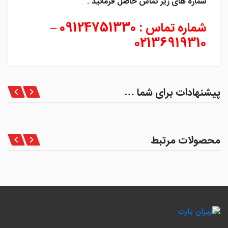
شماره های زیر تماس حاصل فرمائید
.
شماره تماس
:
09124751330 –
02136919310
پیشنهادات برای شما …
محصولات مرتبط