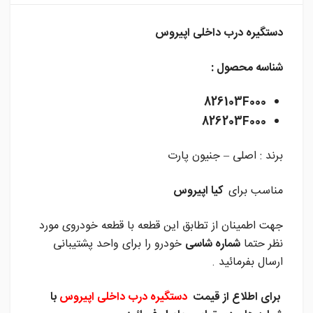
دستگیره درب داخلی اپیروس
شناسه محصول :
826103F000
826203F000
برند : اصلی – جنیون پارت
مناسب برای
کیا اپیروس
جهت اطمینان از تطابق این قطعه با قطعه خودروی مورد
نظر حتما
شماره شاسی
خودرو را برای واحد پشتیبانی
ارسال بفرمائید .
برای اطلاع از قیمت
دستگیره درب داخلی اپیروس
با