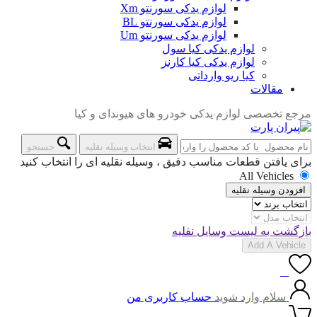
لوازم یدکی سورنتو Xm
لوازم یدکی سورنتو BL
لوازم یدکی سورنتو Um
لوازم یدکی کیا سول
لوازم یدکی کیا کارنز
کیا ریو وارداتی
مقالات
مرجع تخصصی لوازم یدکی خودرو های هیوندای و کیا
انتخاب وسیله نقلیه
جستجو
برای یافتن قطعات مناسب دقیق ، وسیله نقلیه ای را انتخاب کنید
All Vehicles
افزودن وسیله نقلیه
بازگشت به لیست وسایل نقلیه
Add A Vehicle
0
سلام وارد شوید
حساب کاربری من