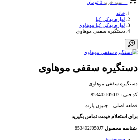
0
سبد خرید
0
تومان
خانه
لوازم یدکی کیا
لوازم یدکی کیا موهاوی
دستگیره سقفی موهاوی
دستگیره سقفی موهاوی
دستگیره سقفی موهاوی
کد فنی : 853402J050J7
قطعه اصلی – جنیون پارت
برای استعلام قیمت تماس بگیرید
853402J050J7
شناسه محصول
instagram