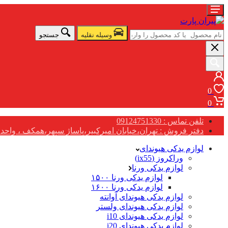
وسیله نقلیه
جستجو
0
0
تلفن تماس : 09124751330
دفتر فروش : تهران،خیابان امیرکبیر،پاساژ سپهر،همکف ، واحد G17
لوازم یدکی هیوندای
وراکروز (ix55)
لوازم یدکی ورنا
لوازم یدکی ورنا ۱۵۰۰
لوازم یدکی ورنا ۱۶۰۰
لوازم یدکی هیوندای آوانته
لوازم یدکی هیوندای ولستر
لوازم یدکی هیوندای i10
لوازم یدکی هیوندای i20