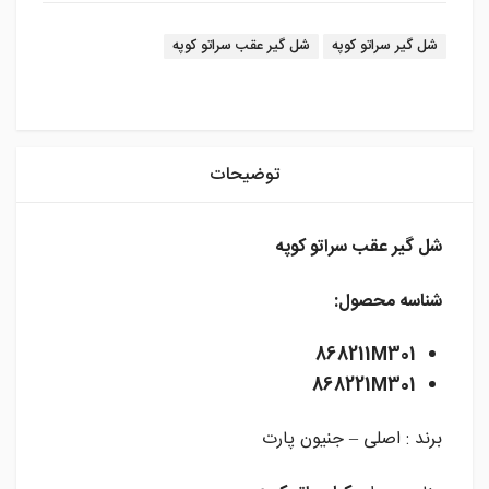
برچسب:
شل گیر سراتو کوپه
شل گیر عقب سراتو کوپه
instagram
توضیحات
شل گیر عقب سراتو کوپه
شناسه محصول:
868211M301
868221M301
برند : اصلی – جنیون پارت