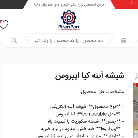
اساژ
مرجع تخصصی لوازم یدکی خودرو های هیوندای و کیا
شیشه آینه کیا اپیروس
مشخصات فنی محصول
– **نوع محصول**: شیشه آینه الکتریکی
– **مدل compatible**: کیا اپیروس
– **جنس**: شیشه سکوریت با کیفیت بالا
– **ویژگی‌ها**: ضد خش، مقاوم در برابر ضربه
– **ابعاد**: مطابق با ابعاد اصلی آینه کیا اپیروس