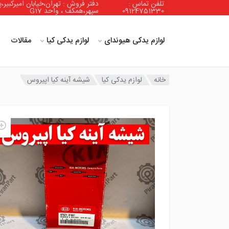
تلفن تماس :
دفتر فروش : تهران،خیابان امیرکبیر،پ
09124751330
سپهر،همکف ، واحد G17
لوازم یدکی هیوندای
لوازم یدکی کیا
مقالات
خانه
لوازم یدکی کیا
شیشه آینه کیا اپیروس