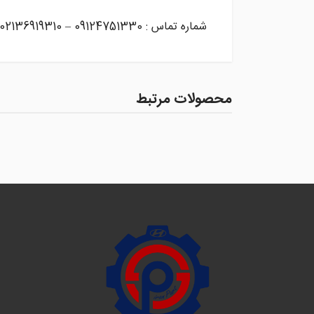
شماره تماس : 09124751330 – 02136919310
محصولات مرتبط