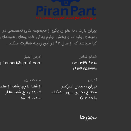
پیران پارت ، به عنوان یکی از مجموعه های تخصصی در
زمینه ی واردات و پخش لوازم یدکی خودروهای هیوندای 
کیا میباشد که از سال 97 در این زمینه فعالیت میکند .
شماره تماس
آدرس ایمیل
piranpart@gmail.com
021-36919310/
09124751330
آدرس
ساعت کاری
تهران ، خیابان امیرکبیر ،
از شنبه تا چهارشنبه از ساع
مجتمع تجاری سپهر ، همکف،
9 - 18 / پنج شنبه ها از
واحد G17
ساعت 9 - 15
مجوزها