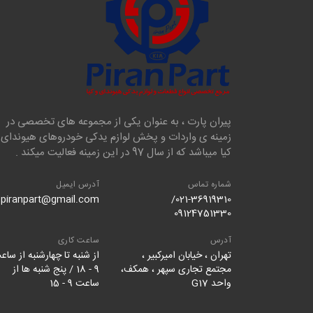
پیران پارت ، به عنوان یکی از مجموعه های تخصصی در
زمینه ی واردات و پخش لوازم یدکی خودروهای هیوندای 
کیا میباشد که از سال 97 در این زمینه فعالیت میکند .
شماره تماس
آدرس ایمیل
piranpart@gmail.com
021-36919310/
09124751330
آدرس
ساعت کاری
تهران ، خیابان امیرکبیر ،
از شنبه تا چهارشنبه از ساع
مجتمع تجاری سپهر ، همکف،
9 - 18 / پنج شنبه ها از
واحد G17
ساعت 9 - 15