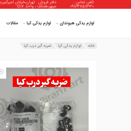
تلفن تماس :
دفتر فروش : تهران،خیابان امیرکبیر،پ
09124751330
سپهر،همکف ، واحد G17
لوازم یدکی هیوندای
لوازم یدکی کیا
مقالات
خانه
لوازم یدکی کیا
ضربه گیر درب کیا