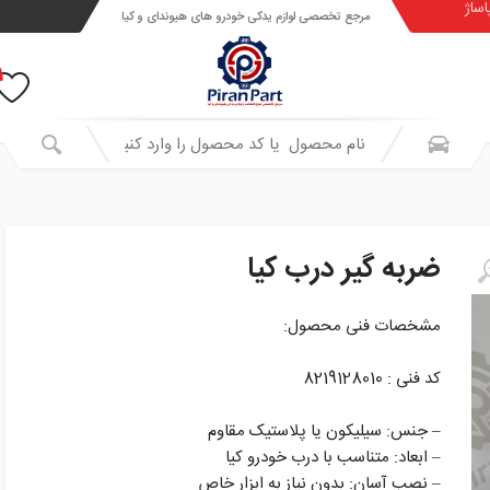
اساژ
مرجع تخصصی لوازم یدکی خودرو های هیوندای و کیا
ضربه گیر درب کیا
مشخصات فنی محصول:
کد فنی : 8219128010
– جنس: سیلیکون یا پلاستیک مقاوم
– ابعاد: متناسب با درب خودرو کیا
– نصب آسان: بدون نیاز به ابزار خاص