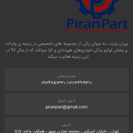
پیران پارت ، به عنوان یکی از مجموعه های تخصصی در زمینه ی واردات
و پخش لوازم یدکی خودروهای هیوندای و کیا میباشد که از سال 97 در
این زمینه فعالیت میکند .
شماره تماس
021-36919310/ 09124751330
آدرس ایمیل
piranpart@gmail.com
آدرس
تهران ، خیابان امیرکبیر ، مجتمع تجاری سپهر ، همکف، واحد G17