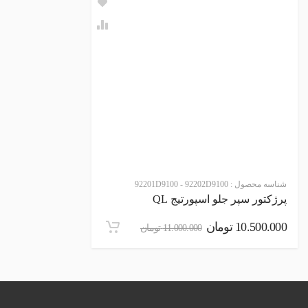
شناسه محصول :
92201D9100 - 92202D9100
پرژکتور سپر جلو اسپورتیج QL
10.500.000
تومان
11.000.000
تومان