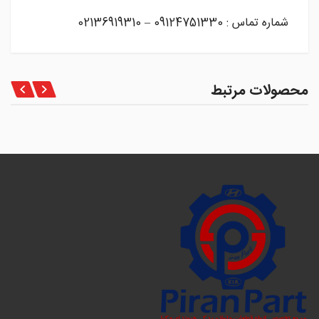
شماره تماس : 09124751330 – 02136919310
محصولات مرتبط