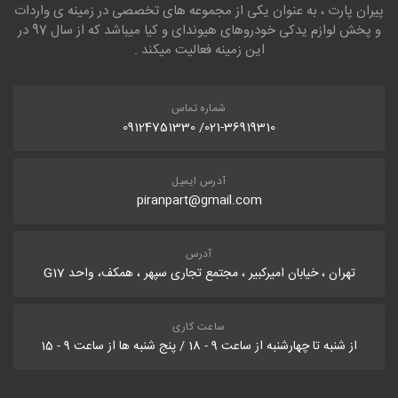
پیران پارت ، به عنوان یکی از مجموعه های تخصصی در زمینه ی واردات
و پخش لوازم یدکی خودروهای هیوندای و کیا میباشد که از سال 97 در
این زمینه فعالیت میکند .
شماره تماس
021-36919310/ 09124751330
آدرس ایمیل
piranpart@gmail.com
آدرس
تهران ، خیابان امیرکبیر ، مجتمع تجاری سپهر ، همکف، واحد G17
ساعت کاری
از شنبه تا چهارشنبه از ساعت 9 - 18 / پنج شنبه ها از ساعت 9 - 15