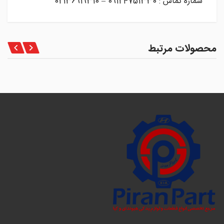
شماره تماس : 09124751330 – 02136919310
محصولات مرتبط