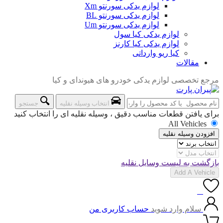
لوازم یدکی سورنتو Xm
لوازم یدکی سورنتو BL
لوازم یدکی سورنتو Um
لوازم یدکی کیا سول
لوازم یدکی کیا کارنز
کیا ریو وارداتی
مقالات
مرجع تخصصی لوازم یدکی خودرو های هیوندای و کیا
انتخاب وسیله نقلیه
جستجو
برای یافتن قطعات مناسب دقیق ، وسیله نقلیه ای را انتخاب کنید
All Vehicles
افزودن وسیله نقلیه
بازگشت به لیست وسایل نقلیه
Add A Vehicle
0
سلام وارد شوید
حساب کاربری من