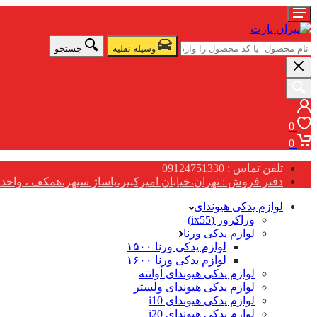
وسیله نقلیه
جستجو
0
0
تلفن تماس : 09124751330
دفتر فروش : تهران،خیابان امیرکبیر،پاساژ سپهر،همکف ، واحد G17
لوازم یدکی هیوندای
وراکروز (ix55)
لوازم یدکی ورنا
لوازم یدکی ورنا ۱۵۰۰
لوازم یدکی ورنا ۱۶۰۰
لوازم یدکی هیوندای آوانته
لوازم یدکی هیوندای ولستر
لوازم یدکی هیوندای i10
لوازم یدکی هیوندای i20