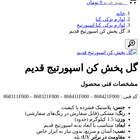
0
سبد خرید
0
تومان
خانه
لوازم یدکی کیا
لوازم یدکی کیا اسپورتیج
گل پخش کن اسپورتیج قدیم
گل پخش کن اسپورتیج قدیم
مشخصات فنی محصول
کد فنی : 868311F000 – 868321F000 – 868411F000 – 868421F000
جنس:
پلاستیک فشرده با کیفیت
رنگ:
مشکی (قابل سفارش در رنگ‌های سفارشی)
وزن:
1.5 کیلوگرم (حدود)
ابعاد:
متناسب با ابعاد بدنه اسپورتیج قدیم
نصب:
آسان و سریع، بدون نیاز به ابزار خاص
مقاومت در برابر UV:
بله