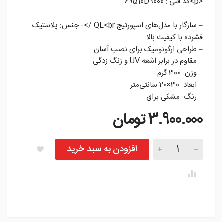
<p>کد فنی : 69510D9000
– سازگار با مدل‌های اسپورتیج QL<br />- جنس: پلاستیک
فشرده با کیفیت بالا
– طراحی ارگونومیک برای نصب آسان
– مقاوم در برابر اشعه UV و زنگ زدگی
– وزن: 300 گرم
– ابعاد: 30×20 سانتی‌متر
– رنگ: مشکی براق
3.900.000
تومان
درب باک بیرونی اسپورتیج QL تعداد
افزودن به سبد خرید
instagram