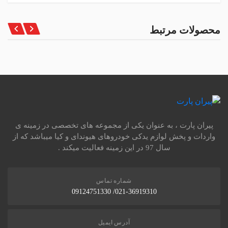
محصولات مرتبط
پیران پارت ، به عنوان یکی از مجموعه های تخصصی در زمینه ی
واردات و پخش لوازم یدکی خودروهای هیوندای و کیا میباشد که از
سال 97 در این زمینه فعالیت میکند .
شماره تماس
021-36919310/ 09124751330
آدرس ایمیل