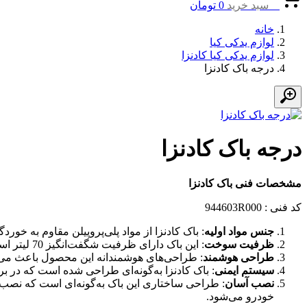
0
سبد خرید
0
تومان
خانه
لوازم یدکی کیا
لوازم یدکی کیا کادنزا
درجه باک کادنزا
درجه باک کادنزا
مشخصات فنی باک کادنزا
کد فنی : 944603R000
جنس مواد اولیه
: باک کادنزا از مواد پلی‌پروپیلن مقاوم به خ
ظرفیت سوخت
: این باک دارای ظرفیت شگفت‌انگیز 70 لیتر است که امکان جابه‌جایی بیشتر سوخت را فراهم می‌آورد و موجب کاهش نیاز به سوخت‌گیری مکرر می‌شود.
طراحی هوشمند
: طراحی‌های هوشمندانه این محصول باعث می‌ش
سیستم ایمنی
: باک کادنزا به‌گونه‌ای طراحی شده است که در بر
نصب آسان
: طراحی ساختاری این باک به‌گونه‌ای است که نصب و
خودرو می‌شود.