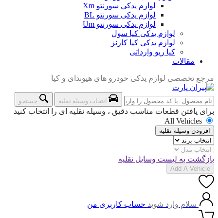
لوازم یدکی سورنتو Xm
لوازم یدکی سورنتو BL
لوازم یدکی سورنتو Um
لوازم یدکی کیا سول
لوازم یدکی کیا کارنز
کیا ریو وارداتی
مقالات
مرجع تخصصی لوازم یدکی خودرو های هیوندای و کیا
انتخاب وسیله نقلیه
جستجو
برای یافتن قطعات مناسب دقیق ، وسیله نقلیه ای را انتخاب کنید
All Vehicles
افزودن وسیله نقلیه
بازگشت به لیست وسایل نقلیه
Add A Vehicle
0
سلام وارد شوید
حساب کاربری من