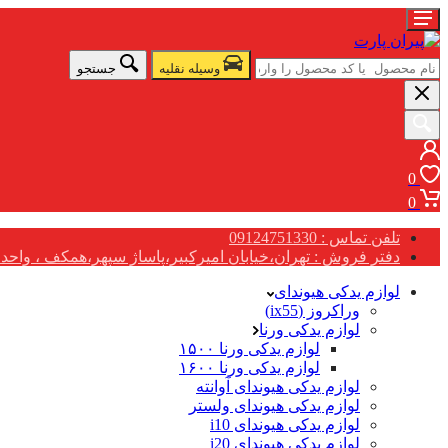
وسیله نقلیه
جستجو
0
0
تلفن تماس : 09124751330
دفتر فروش : تهران،خیابان امیرکبیر،پاساژ سپهر،همکف ، واحد G17
لوازم یدکی هیوندای
وراکروز (ix55)
لوازم یدکی ورنا
لوازم یدکی ورنا ۱۵۰۰
لوازم یدکی ورنا ۱۶۰۰
لوازم یدکی هیوندای آوانته
لوازم یدکی هیوندای ولستر
لوازم یدکی هیوندای i10
لوازم یدکی هیوندای i20