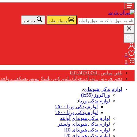
وسیله نقلیه
جستجو
0
0
تلفن تماس : 09124751330
دفتر فروش : تهران،خیابان امیرکبیر،پاساژ سپهر،همکف ، واحد G17
لوازم یدکی هیوندای
وراکروز (ix55)
لوازم یدکی ورنا
لوازم یدکی ورنا ۱۵۰۰
لوازم یدکی ورنا ۱۶۰۰
لوازم یدکی هیوندای آوانته
لوازم یدکی هیوندای ولستر
لوازم یدکی هیوندای i10
لوازم یدکی هیوندای i20