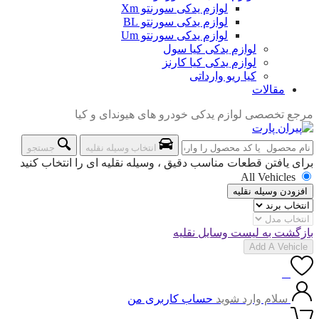
لوازم یدکی سورنتو Xm
لوازم یدکی سورنتو BL
لوازم یدکی سورنتو Um
لوازم یدکی کیا سول
لوازم یدکی کیا کارنز
کیا ریو وارداتی
مقالات
مرجع تخصصی لوازم یدکی خودرو های هیوندای و کیا
انتخاب وسیله نقلیه
جستجو
برای یافتن قطعات مناسب دقیق ، وسیله نقلیه ای را انتخاب کنید
All Vehicles
افزودن وسیله نقلیه
بازگشت به لیست وسایل نقلیه
Add A Vehicle
0
سلام وارد شوید
حساب کاربری من