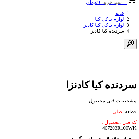
0
سبد خرید
0
تومان
خانه
لوازم یدکی کیا
لوازم یدکی کیا کادنزا
سردنده کیا کادنزا
سردنده کیا کادنزا
مشخصات فنی محصول :
قطعه
اصلی
کد فنی محصول :
467203R100WK
برای استعلام قیمت تماس بگیرید