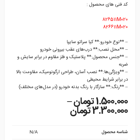
کد فنی های محصول :
826511M020
826611M020
– **نوع خودرو:** کیا سراتو سایپا
– **محل نصب:** درب‌های عقب بیرونی خودرو
– **جنس محصول:** پلاستیک و فلز مقاوم در برابر سایش و
ضربه
– **ویژگی‌ها:** نصب آسان، طراحی ارگونومیک، مقاومت بالا
در برابر شرایط محیطی
– **رنگ:** سازگار با رنگ بدنه خودرو (در مدل‌های مختلف)
1.500.000
تومان
–
Price range: 1.500.000 تومان rough 3.300.000
3.300.000
تومان
شناسه محصول
N/A