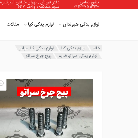
تلفن تماس :
دفتر فروش : تهران،خیابان امیرکبیر،پ
09124751330
سپهر،همکف ، واحد G17
لوازم یدکی هیوندای
لوازم یدکی کیا
مقالات
خانه
لوازم یدکی کیا
لوازم یدکی کیا سراتو
لوازم یدکی سراتو قدیم
پیچ چرخ سراتو