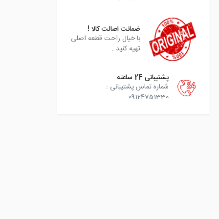
ضمانت اصالت کالا !
با خیال راحت قطعه اصلی
تهیه کنید .
پشتیبانی 24 ساعته
شماره تماس پشتیبانی :
09124751330