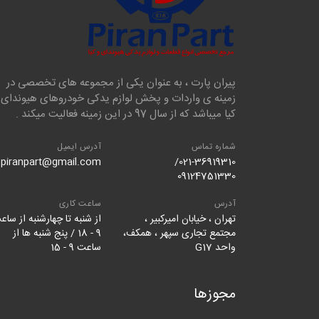
پیران پارت ، به عنوان یکی از مجموعه های تخصصی در
زمینه ی واردات و پخش لوازم یدکی خودروهای هیوندای 
کیا میباشد که از سال 97 در این زمینه فعالیت میکند .
شماره تماس
آدرس ایمیل
piranpart@gmail.com
021-36919310/
09124751330
آدرس
ساعت کاری
تهران ، خیابان امیرکبیر ،
از شنبه تا چهارشنبه از ساع
مجتمع تجاری سپهر ، همکف،
9 - 18 / پنج شنبه ها از
واحد G17
ساعت 9 - 15
مجوزها