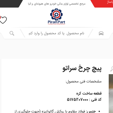
اساژ
مرجع تخصصی لوازم یدکی خودرو های هیوندای و کیا
پیچ چرخ سراتو
مشخصات فنی محصول:
قطعه ساخت کره
کد فنی : 5175207000
جنس:
فولاد مقاوم با روکش گالوانیزه (جهت جلوگیری از