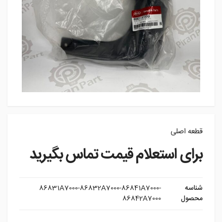
قطعه اصلی
برای استعلام قیمت تماس بگیرید
شناسه
86831A7000-86832A7000-86841A7000-
محصول
86842A7000