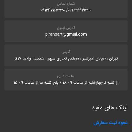
شماره تماس
021-36919310/ 09124751330
آدرس ایمیل
piranpart@gmail.com
آدرس
تهران ، خیابان امیرکبیر ، مجتمع تجاری سپهر ، همکف، واحد G17
ساعت کاری
از شنبه تا چهارشنبه از ساعت 9 - 18 / پنج شنبه ها از ساعت 9 - 15
لینک های مفید
نحوه ثبت سفارش