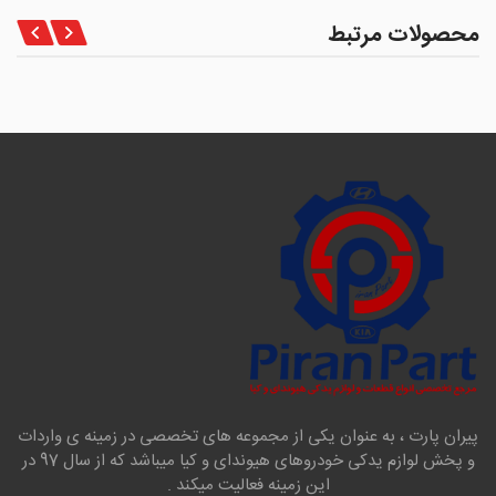
محصولات مرتبط
پیران پارت ، به عنوان یکی از مجموعه های تخصصی در زمینه ی واردات
و پخش لوازم یدکی خودروهای هیوندای و کیا میباشد که از سال 97 در
این زمینه فعالیت میکند .