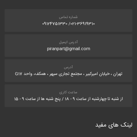
شماره تماس
021-36919310/ 09124751330
آدرس ایمیل
piranpart@gmail.com
آدرس
تهران ، خیابان امیرکبیر ، مجتمع تجاری سپهر ، همکف، واحد G17
ساعت کاری
از شنبه تا چهارشنبه از ساعت 9 - 18 / پنج شنبه ها از ساعت 9 - 15
لینک های مفید