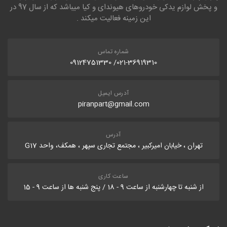
و پخش لوازم یدکی خودروهای هیوندای و کیا میباشد که از سال 97 در
این زمینه فعالیت میکند .
شماره تماس
021-36919310/ 09124751330
آدرس ایمیل
piranpart@gmail.com
آدرس
تهران ، خیابان امیرکبیر ، مجتمع تجاری سپهر ، همکف، واحد G17
ساعت کاری
از شنبه تا چهارشنبه از ساعت 9 - 18 / پنج شنبه ها از ساعت 9 - 15