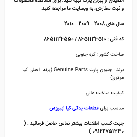
اطمینان از پیران پارت تهیه کنید. برای مشاهده محصولات
و ثبت سفارش، به وبسایت ما مراجعه کنید.
سال های 2008 – 2009 – 2010
کد فنی : 865113F550 / 865113F510
ساخت کشور : کره جنوبی
برند : جنیون پارت Genuine Parts (برند اصلی کیا
موتورز)
کیفیت ساخت عالی
مناسب برای
قطعات یدکی کیا اپیروس
جهت کسب اطلاعات بیشتر تماس حاصل فرمائید . (
09124751330 )