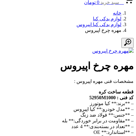
0
سبد خرید
0
تومان
خانه
لوازم یدکی کیا
لوازم یدکی کیا اپیروس
مهره چرخ اپیروس
مهره چرخ اپیروس
مشخصات فنی مهره اپیروس :
قطعه ساخت کره
کد فنی : 52950M1000
– **برند:** کیا موتورز
– **مدل خودرو:** کیا اپیروس
– **جنس:** فولاد ضد زنگ
– **مقاومت در برابر خوردگی:** بله
– **تعداد در بسته‌بندی:** 4 عدد
– **استاندارد:** OE