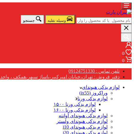
وسیله نقلیه
جستجو
0
0
تلفن تماس : 09124751330
دفتر فروش : تهران،خیابان امیرکبیر،پاساژ سپهر،همکف ، واحد G17
لوازم یدکی هیوندای
وراکروز (ix55)
لوازم یدکی ورنا
لوازم یدکی ورنا ۱۵۰۰
لوازم یدکی ورنا ۱۶۰۰
لوازم یدکی هیوندای آوانته
لوازم یدکی هیوندای ولستر
لوازم یدکی هیوندای i10
لوازم یدکی هیوندای i20