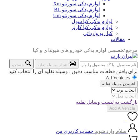
لوازم یدکی سورنتو Xm
لوازم یدکی سورنتو BL
لوازم یدکی سورنتو Um
لوازم یدکی کیا سول
لوازم یدکی کیا کارنز
کیا ریو وارداتی
مقالات
مرجع تخصصی لوازم یدکی خودرو های هیوندای و کیا
انتخاب وسیله نقلیه
جستجو
برای یافتن قطعات مناسب دقیق ، وسیله نقلیه ای را انتخاب کنید
All Vehicles
افزودن وسیله نقلیه
بازگشت به لیست وسایل نقلیه
Add A Vehicle
0
سلام وارد شوید
حساب کاربری من