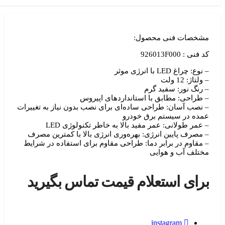
شخصات فنی محصول:
فنی : 926013F000
ع: چراغ LED با انرژی موثر
لتاژ: 12 ولت
رنگ نور: سفید گرم
طراحی: مطابق با استانداردهای اپیروس
نصب آسان: طراحی ساده‌ای برای نصب بدون نیاز به تغییرات
ده در سیستم برق خودرو
عمر طولانی: عمر مفید بالا به خاطر تکنولوژی LED
مصرف پایین انرژی: بهره‌وری انرژی بالا با کمترین مصرف
مقاوم در برابر دما: طراحی مقاوم برای استفاده در شرایط
تلف آب و هوایی
رای استعلام قیمت تماس بگیرید
instagram