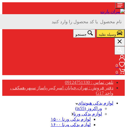
سیله نقلیه
جستجو
تلفن تماس : 09124751330
دفتر فروش : تهران،خیابان امیرکبیر،پاساژ سپهر،همکف ،
واحد G17
لوازم یدکی هیوندای
وراکروز (ix55)
لوازم یدکی ورنا
لوازم یدکی ورنا ۱۵۰۰
لوازم یدکی ورنا ۱۶۰۰