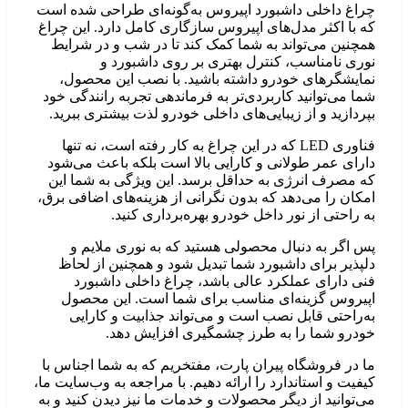
راغ داخلی داشبورد اپیروس به‌گونه‌ای طراحی شده است
ه با اکثر مدل‌های اپیروس سازگاری کامل دارد. این چراغ
مچنین می‌تواند به شما کمک کند تا در شب و در شرایط
وری نامناسب، کنترل بهتری بر روی داشبورد و
مایشگرهای خودرو داشته باشید. با نصب این محصول،
ما می‌توانید کاربردی‌تر به فرماندهی تجربه رانندگی خود
پردازید و از زیبایی‌های داخلی خودرو لذت بیشتری ببرید.
فناوری LED که در این چراغ به کار رفته است، نه تنها
ارای عمر طولانی و کارایی بالا است بلکه باعث می‌شود
ه مصرف انرژی به حداقل برسد. این ویژگی به شما این
مکان را می‌دهد که بدون نگرانی از هزینه‌های اضافی برق،
ه راحتی از نور داخل خودرو بهره‌برداری کنید.
س اگر به دنبال محصولی هستید که به نوری ملایم و
لپذیر برای داشبورد شما تبدیل شود و همچنین از لحاظ
نی دارای عملکرد عالی باشد، چراغ داخلی داشبورد
پیروس گزینه‌ای مناسب برای شما است. این محصول
ه‌راحتی قابل نصب است و می‌تواند جذابیت و کارایی
ودرو شما را به طرز چشمگیری افزایش دهد.
ا در فروشگاه پیران پارت، مفتخریم که به شما اجناس با
یفیت و استاندارد را ارائه دهیم. با مراجعه به وب‌سایت ما،
ی‌توانید از دیگر محصولات و خدمات ما نیز دیدن کنید و به