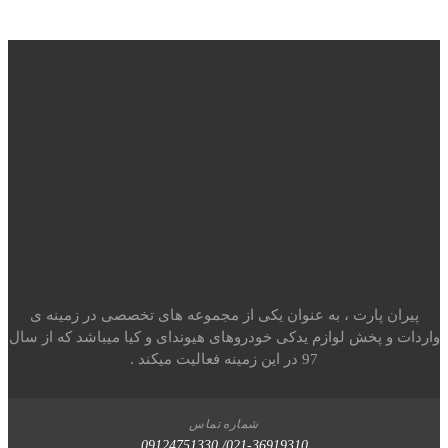
ران پارت ، به عنوان یکی از مجموعه های تخصصی در زمینه ی
ت و پخش لوازم یدکی خودروهای هیوندای و کیا میباشد که از سال
97 در این زمینه فعالیت میکند .
شماره تماس
021-36919310/ 09124751330