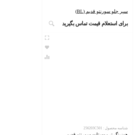
 جلو سورنتو قدیم (BL)
ی استعلام قیمت تماس بگیرید
سه محصول :
256203C501
ینگ ترموستات سورنتو قدیم