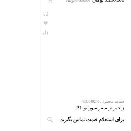
3.200.
تومان
3.500.000
تومان
سه محصول :
4635649200
یر ترنسفر سورنتو BL
ی استعلام قیمت تماس بگیرید