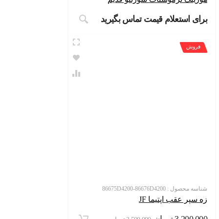
ی استعلام قیمت تماس بگیرید
روش
سه محصول :
86675D4200-86676D4200
سپر عقب اپتیما JF