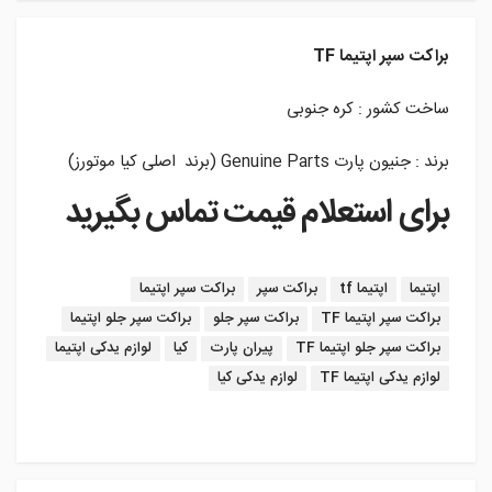
براکت سپر اپتیما TF
ساخت کشور : کره جنوبی
برند : جنیون پارت Genuine Parts (برند اصلی کیا موتورز)
برای استعلام قیمت تماس بگیرید
برچسب:
اپتیما
اپتیما tf
براکت سپر
براکت سپر اپتیما
براکت سپر اپتیما TF
براکت سپر جلو
براکت سپر جلو اپتیما
براکت سپر جلو اپتیما TF
پیران پارت
کیا
لوازم یدکی اپتیما
لوازم یدکی اپتیما TF
لوازم یدکی کیا
instagram