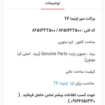
توضیحات
براکت سپر اپتیما TF
کد فنی : 865132T500 / 865142T500
ساخت کشور : کره جنوبی
برند : جنیون پارت Genuine Parts (برند اصلی کیا
موتورز)
کیفیت ساخت عالی
.
مناسب برای
کیا اپتیما TF
جهت کسب اطلاعات بیشتر تماس حاصل فرمائید . (
09124751330 )