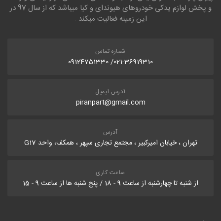
و پخش لوازم یدکی خودروهای هیوندای و کیا میباشد که از سال 97 در
این زمینه فعالیت میکند .
شماره تماس
021-36919310/ 09124751330
آدرس ایمیل
piranpart@gmail.com
آدرس
تهران ، خیابان امیرکبیر ، مجتمع تجاری سپهر ، همکف، واحد G17
ساعت کاری
از شنبه تا چهارشنبه از ساعت 9 - 18 / پنج شنبه ها از ساعت 9 - 15