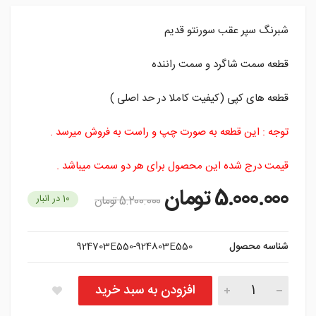
شبرنگ سپر عقب سورنتو قدیم
قطعه سمت شاگرد و سمت راننده
قطعه های کپی (کیفیت کاملا در حد اصلی )
توجه : این قطعه به صورت چپ و راست به فروش میرسد .
قیمت درج شده این محصول برای هر دو سمت میباشد .
5.000.000
تومان
10 در انبار
5.200.000
تومان
شناسه محصول
924703E550-924803E550
شبرنگ سپر عقب سورنتو قدیم (BL) تعداد
افزودن به سبد خرید