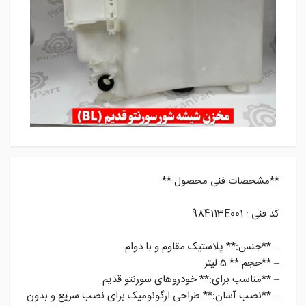
**مشخصات فنی محصول:**
کد فنی : 984113E001
– **جنس:** پلاستیک مقاوم و با دوام
– **حجم:** 5 لیتر
– **مناسب برای:** خودروهای سورنتو قدیم
– **نصب آسان:** طراحی ارگونومیک برای نصب سریع و بدون