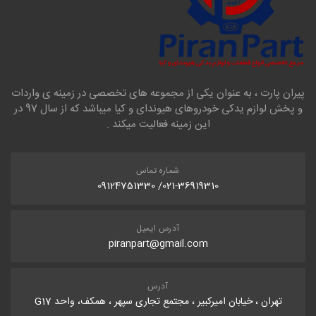
پیران پارت ، به عنوان یکی از مجموعه های تخصصی در زمینه ی واردات
و پخش لوازم یدکی خودروهای هیوندای و کیا میباشد که از سال 97 در
این زمینه فعالیت میکند .
شماره تماس
021-36919310/ 09124751330
آدرس ایمیل
piranpart@gmail.com
آدرس
تهران ، خیابان امیرکبیر ، مجتمع تجاری سپهر ، همکف، واحد G17