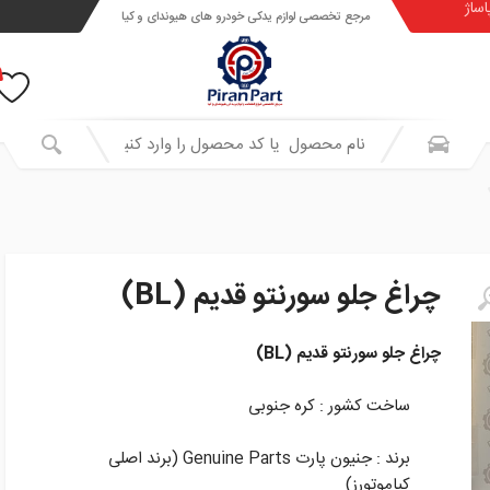
اساژ
مرجع تخصصی لوازم یدکی خودرو های هیوندای و کیا
چراغ جلو سورنتو قدیم (BL)
چراغ جلو سورنتو قدیم (BL)
ساخت کشور : کره جنوبی
برند : جنیون پارت Genuine Parts (برند اصلی
کیاموتورز)