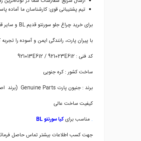
ارسال سریع: سفارشات شما در کوتاه‌ترین ز
تیم پشتیبانی قوی: کارشناسان ما آماده پا
برای خرید چراغ جلو سورنتو قدیم BL و سایر قطعات یدکی، همین حالا به سایت پیران پارت مراجعه کنید.
با پیران پارت، رانندگی ایمن و آسوده را تجربه ک
کد فنی : 921013E612 / 921023E612
ساخت کشور : کره جنوبی
برند : جنیون پارت Genuine Parts (برند اصلی کیاموتورز)
کیفیت ساخت عالی
.
مناسب برای
کیا سورنتو BL
جهت کسب اطلاعات بیشتر تماس حاصل فرمائید . ( 4751330