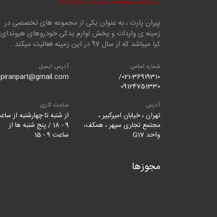
پیران پارت ، به عنوان یکی از مجموعه های تخصصی در
زمینه ی واردات و پخش لوازم یدکی خودروهای هیوندای 
کیا میباشد که از سال 97 در این زمینه فعالیت میکند .
شماره تماس
آدرس ایمیل
piranpart@gmail.com
021-36919310/
09124751330
آدرس
ساعت کاری
تهران ، خیابان امیرکبیر ،
از شنبه تا چهارشنبه از ساع
مجتمع تجاری سپهر ، همکف،
9 - 18 / پنج شنبه ها از
واحد G17
ساعت 9 - 15
مجوزها