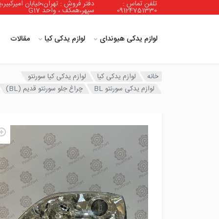
تلفن تماس :
دفتر فروش : تهران،خیابان امیرکبیر،پ
09124751330
سپهر،همکف ، واحد G17
لوازم یدکی هیوندای
لوازم یدکی کیا
مقالات
خانه
لوازم یدکی کیا
لوازم یدکی کیا سورنتو
لوازم یدکی سورنتو BL
چراغ جلو سورنتو قدیم (BL)