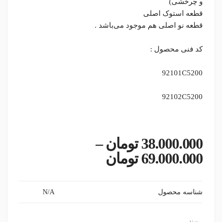
و چرخشی)
قطعه استوک اصلی
قطعه نو اصلی هم موجود می‌باشد .
کد فنی محصول :
92101C5200
92102C5200
38.000.000
تومان
–
Price range: 38.000.000 تومان gh 69.000.000
69.000.000
تومان
شناسه محصول
N/A
برند