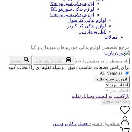
لوازم یدکی سورنتو Xm
لوازم یدکی سورنتو BL
لوازم یدکی سورنتو Um
لوازم یدکی کیا سول
لوازم یدکی کیا کارنز
کیا ریو وارداتی
مقالات
مرجع تخصصی لوازم یدکی خودرو های هیوندای و کیا
انتخاب وسیله نقلیه
جستجو
برای یافتن قطعات مناسب دقیق ، وسیله نقلیه ای را انتخاب کنید
All Vehicles
افزودن وسیله نقلیه
بازگشت به لیست وسایل نقلیه
Add A Vehicle
0
سلام وارد شوید
حساب کاربری من