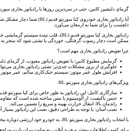
گرمای دلنشین کابین، حتی در سردترین روزها با رادیاتور بخاری سورنتو ق
آیا رادیاتور بخاری خودروی
دلچسب را برای شما به ارمغان می‌آورد.
رادیاتور بخاری کیا سورنتو قدیم (BL)، 
ممکن است دچار رسوب گرفتگی، خوردگی یا نشتی شود که منجر به 
چرا تعویض رادیاتور بخاری مهم است؟
گرمایش مطبوع کابین: با تعویض رادیاتور معیوب، از گرمای دلن
جلوگیری از بروز مشکلات جدی‌تر: نشتی رادیاتور بخاری می‌تو
افزایش طول عمر موتور: سیستم خنک‌کاری سالم، عمر موتور خ
ویژگی‌های رادیاتور بخاری سورنتو BL:
سازگاری کامل: این رادیاتور به طور خاص برای کیا سورنتو قدیم (BL) طراحی شده است و با سیستم خنک‌کاری خودرو به طور کامل هماهنگ 
جنس باکیفیت: از آلومینیوم یا مس ساخته شده است که مقاومت 
راندمان بالا: انتقال حرارت بهینه و سریع را تضمین می‌کند.
نصب آسان: با توجه به طراحی دقیق، نصب این رادیاتور بسیار آ
با انتخاب رادیاتور بخاری سورنتو BL، به خودرو خود ارزشی دوباره ببخشید.
برای کسب اطلاعات بیشتر و خرید آنلاین، به سایت پیران پارت مراجعه