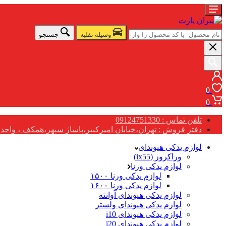
وسیله نقلیه
جستجو
0
0
تلفن تماس : 09124751330
دفتر فروش : تهران،خیابان امیرکبیر،پاساژ سپهر،همکف ، واحد G17
لوازم یدکی هیوندای
وراکروز (ix55)
لوازم یدکی ورنا
لوازم یدکی ورنا ۱۵۰۰
لوازم یدکی ورنا ۱۶۰۰
لوازم یدکی هیوندای آوانته
لوازم یدکی هیوندای ولستر
لوازم یدکی هیوندای i10
لوازم یدکی هیوندای i20