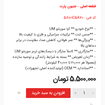
قطعه اصلی – جنیون پارت
کد فنی : 58101C5A70
– **نوع خودرو:** کیا سورنتو UM
– **جنس لنت:** ترکیبات سرامیکی و فلزی با کیفیت بالا
– **ویژگی‌ها:** عمر طولانی، کاهش صدا، مقاومت در برابر
دماهای بالا
– **سازگاری:** کاملاً سازگار با دیسک‌های ترمز سورنتو UM
– **زمان تعویض:** بسته به شرایط رانندگی و توصیه سازنده
(معمولاً هر 20,000 تا 40,000 کیلومتر)
– **استاندارد:** OEM (تولیدکننده اصلی تجهیزات)
5.500.000
تومان
لنت جلو سورنتو UM تعداد
افزودن به سبد خرید