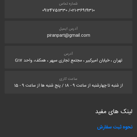
شماره تماس
021-36919310/ 09124751330
آدرس ایمیل
piranpart@gmail.com
آدرس
تهران ، خیابان امیرکبیر ، مجتمع تجاری سپهر ، همکف، واحد G17
ساعت کاری
از شنبه تا چهارشنبه از ساعت 9 - 18 / پنج شنبه ها از ساعت 9 - 15
لینک های مفید
نحوه ثبت سفارش