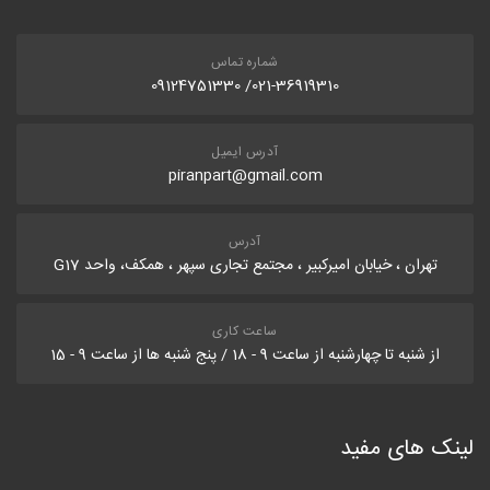
شماره تماس
021-36919310/ 09124751330
آدرس ایمیل
piranpart@gmail.com
آدرس
تهران ، خیابان امیرکبیر ، مجتمع تجاری سپهر ، همکف، واحد G17
ساعت کاری
از شنبه تا چهارشنبه از ساعت 9 - 18 / پنج شنبه ها از ساعت 9 - 15
لینک های مفید