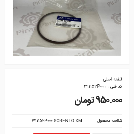
قطعه اصلی
کد فنی : 311152P000
950.000
تومان
شناسه محصول
311152P000 SORENTO XM