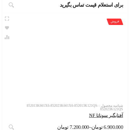
ی استعلام قیمت تماس بگیرید
روش
سه محصول :
852013K661X6-852023K661X6-852013K121QS-
852023K12
ابگیر سوناتا NF
این محصول
6.900.
تومان
–
7.200.000
تومان