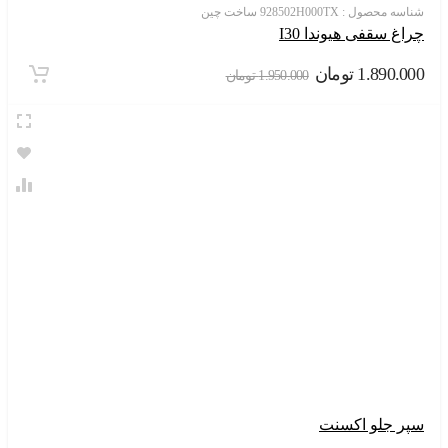
سه محصول :
928502H000TX ساخت چین
غ سقفی هیوندا I30
1.890.
تومان
1.950.000
تومان
ر جلو اکسنت