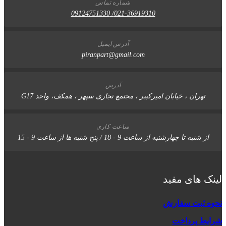
شماره تماس
021-36919310/ 09124751330
آدرس ایمیل
piranpart@gmail.com
آدرس
تهران ، خیابان امیرکبیر ، مجتمع تجاری سپهر ، همکف، واحد G17
ساعت کاری
 شنبه تا چهارشنبه از ساعت 9 - 18 / پنج شنبه ها از ساعت 9 - 15
 های مفید
 ثبت سفارش
ط پرداخت