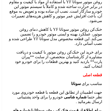
روغن موتور سوناتا YF با استفاده از مواد با کیفیت و مقاوم
ر برابر حرارت ساخته شده و کاملاً با سیستم موتور این
ودرو سازگار است. نصب آن ساده بوده و تعویض به موقع
ن، باعث افزایش عمر موتور و کاهش هزینه‌های تعمیرات
ی‌شود.
خنک‌کن روغن موتور سوناتا YF با کاهش دمای روغن
وتور، عملکرد بهینه و ایمنی موتور خودرو را تضمین
می‌کند. این قطعه مخصوص مدل سوناتا YF طراحی شده و
صب آسانی دارد.
رای خرید این خنک‌کن روغن موتور با کیفیت و دریافت
شاوره از کارشناسان متخصص، از سایت **پیران
ارت** بازدید کنید و بهترین قطعات را برای خودرو خود
نتخاب کنید.
طعه اصلی
ناسب برای
سوناتا
هت اطمینان از تطابق این قطعه با قطعه خودروی مورد
ظر حتما
شماره شاسی
خودرو را برای واحد پشتیبانی
رسال بفرمائید .
رای اطلاع از قیمت خنک کن روغن سوناتا
با شماره های