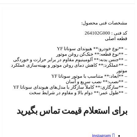
شخصات فنی محصول:
فنی : 264102G000
طعه اصلی
**نوع خودرو:** هیوندای سوناتا YF
**نوع قطعه:** خنک‌کن روغن موتور
**جنس بدنه:** آلومینیوم مقاوم در برابر حرارت و خوردگی
**عملکرد:** کاهش دمای روغن موتور و بهینه‌سازی عملکرد
تور
**ابعاد:** متناسب با موتور سوناتا YF
**نصب:** نصب سریع و آسان
**سازگاری:** کاملاً سازگار با مدل‌های هیوندای سوناتا YF
**طول عمر:** دوام بالا و مقاوم در شرایط سخت
رای استعلام قیمت تماس بگیرید
instagram