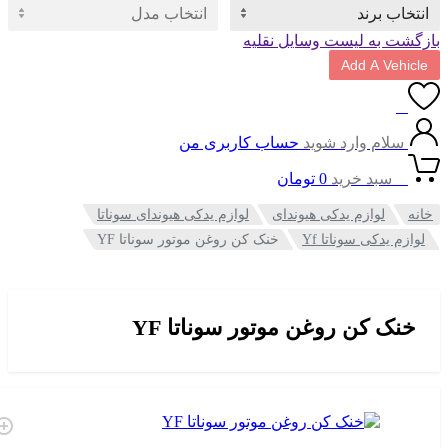
ت به لیست وسایل نقلیه
Add A Vehi
0
سلام وارد شوید
حساب کاربری من
0
سبد خرید
0
تومان
لوازم یدکی هیوندای
لوازم یدکی هیوندای سوناتا
م یدکی سوناتا Yf
خنک کن روغن موتور سوناتا YF
نک کن روغن موتور سوناتا YF