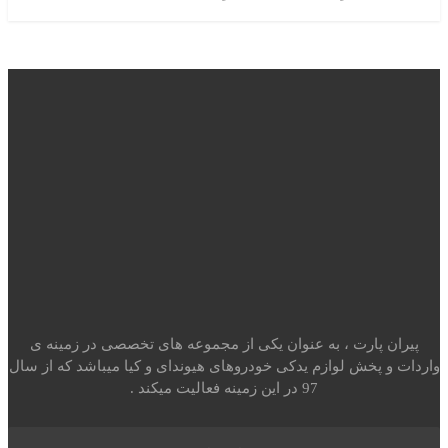
Price range: 6.9 تومان through 7.200.000 تومان
ران پارت ، به عنوان یکی از مجموعه های تخصصی در زمینه ی
ت و پخش لوازم یدکی خودروهای هیوندای و کیا میباشد که از سال
97 در این زمینه فعالیت میکند .