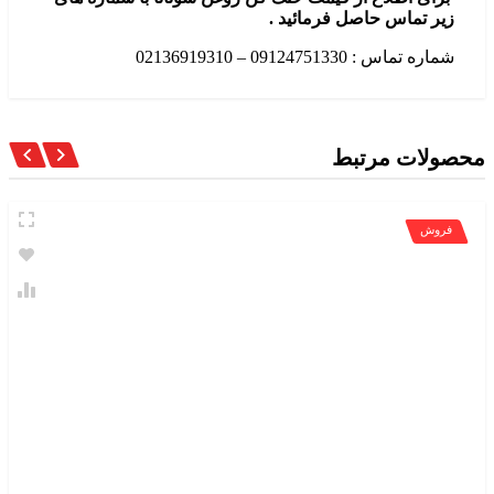
یر تماس حاصل فرمائید .
اره تماس : 09124751330 – 02136919310
ولات مرتبط
روش