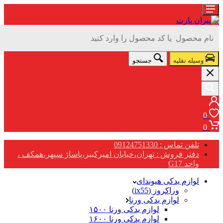
سیله نقلیه
جستجو
تلفن تماس : 09124751330
دفتر فروش : تهران،خیابان امیرکبیر،پاساژ سپهر،همکف ،
واحد G17
لوازم یدکی هیوندای
وراکروز (ix55)
لوازم یدکی ورنا
لوازم یدکی ورنا ۱۵۰۰
لوازم یدکی ورنا ۱۶۰۰