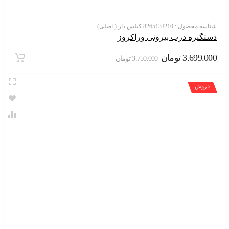
سه محصول :
826513J210 کیلس دار ( اصلی)
گیره درب بیرونی وراکروز
3.699.
تومان
3.750.000
تومان
روش