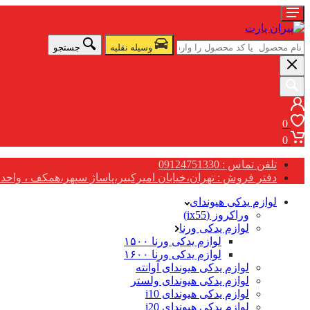
وسیله نقلیه
جستجو
0
0
تلفن تماس : 09124751330
دفتر فروش : تهران،خیابان امیرکبیر،پاساژ سپهر،همکف ، واحد G17
لوازم یدکی هیوندای
وراکروز (ix55)
لوازم یدکی ورنا
لوازم یدکی ورنا ۱۵۰۰
لوازم یدکی ورنا ۱۶۰۰
لوازم یدکی هیوندای آوانته
لوازم یدکی هیوندای ولستر
لوازم یدکی هیوندای i10
لوازم یدکی هیوندای i20