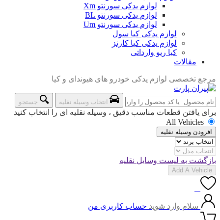
لوازم یدکی سورنتو Xm
لوازم یدکی سورنتو BL
لوازم یدکی سورنتو Um
لوازم یدکی کیا سول
لوازم یدکی کیا کارنز
کیا ریو وارداتی
مقالات
مرجع تخصصی لوازم یدکی خودرو های هیوندای و کیا
انتخاب وسیله نقلیه
جستجو
برای یافتن قطعات مناسب دقیق ، وسیله نقلیه ای را انتخاب کنید
All Vehicles
افزودن وسیله نقلیه
بازگشت به لیست وسایل نقلیه
Add A Vehicle
0
سلام وارد شوید
حساب کاربری من