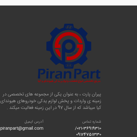
پیران پارت ، به عنوان یکی از مجموعه های تخصصی در
زمینه ی واردات و پخش لوازم یدکی خودروهای هیوندای 
کیا میباشد که از سال 97 در این زمینه فعالیت میکند .
شماره تماس
آدرس ایمیل
piranpart@gmail.com
021-36919310/
09124751330