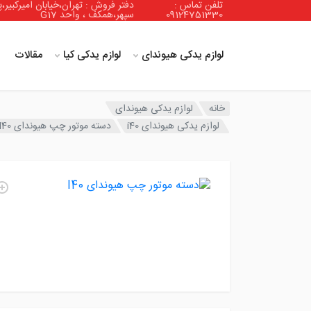
تلفن تماس :
دفتر فروش : تهران،خیابان امیرکبیر،پ
09124751330
سپهر،همکف ، واحد G17
لوازم یدکی هیوندای
لوازم یدکی کیا
مقالات
خانه
لوازم یدکی هیوندای
لوازم یدکی هیوندای i40
دسته موتور چپ هیوندای I40