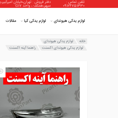
تلفن تماس :
دفتر فروش : تهران،خیابان امیرکبیر،پ
09124751330
سپهر،همکف ، واحد G17
لوازم یدکی هیوندای
لوازم یدکی کیا
مقالات
خانه
لوازم یدکی هیوندای
لوازم یدکی هیوندای اکسنت
راهنما آینه اکسنت