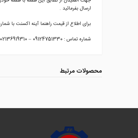
جهت اطمینان از تطابق این قطعه با قطعه خودر
ارسال بفرمائید .
برای اطلاع از قیمت راهنما آینه اکسنت با شما
شماره تماس : 09124751330 – 02136919310
محصولات مرتبط