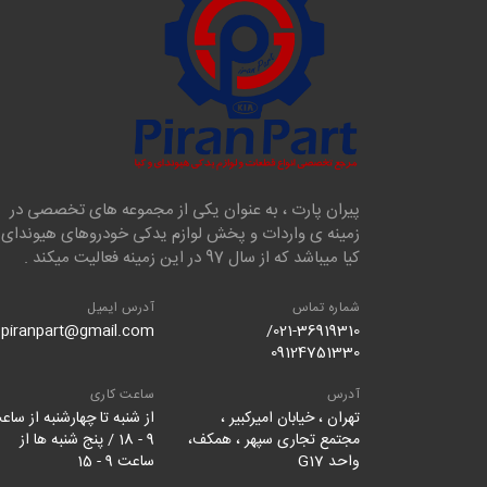
پیران پارت ، به عنوان یکی از مجموعه های تخصصی در
زمینه ی واردات و پخش لوازم یدکی خودروهای هیوندای 
کیا میباشد که از سال 97 در این زمینه فعالیت میکند .
شماره تماس
آدرس ایمیل
piranpart@gmail.com
021-36919310/
09124751330
آدرس
ساعت کاری
تهران ، خیابان امیرکبیر ،
از شنبه تا چهارشنبه از ساع
مجتمع تجاری سپهر ، همکف،
9 - 18 / پنج شنبه ها از
واحد G17
ساعت 9 - 15