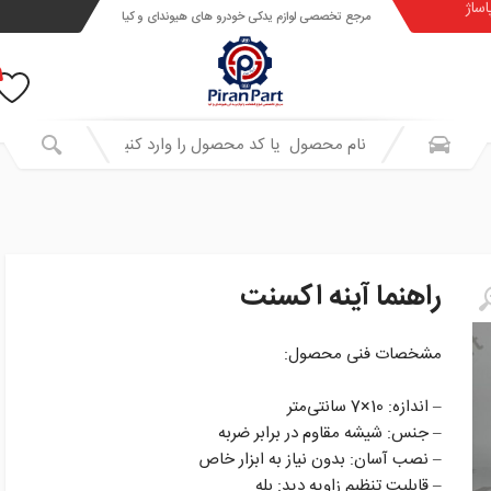
اساژ
مرجع تخصصی لوازم یدکی خودرو های هیوندای و کیا
راهنما آینه اکسنت
مشخصات فنی محصول:
– اندازه: 10×7 سانتی‌متر
– جنس: شیشه مقاوم در برابر ضربه
– نصب آسان: بدون نیاز به ابزار خاص
– قابلیت تنظیم زاویه دید: بله