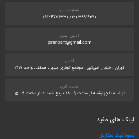
شماره تماس
021-36919310/ 09124751330
آدرس ایمیل
piranpart@gmail.com
آدرس
تهران ، خیابان امیرکبیر ، مجتمع تجاری سپهر ، همکف، واحد G17
ساعت کاری
از شنبه تا چهارشنبه از ساعت 9 - 18 / پنج شنبه ها از ساعت 9 - 15
لینک های مفید
نحوه ثبت سفارش