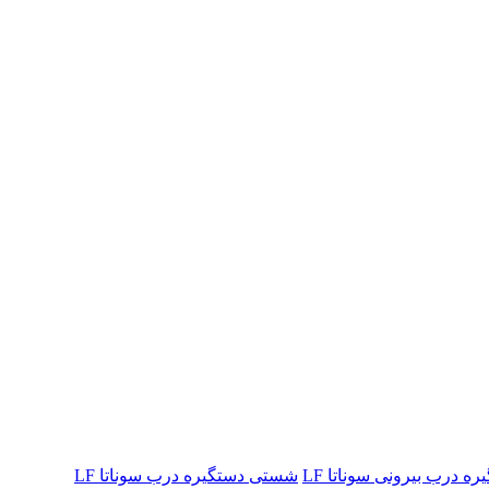
 درب بیرونی سوناتا LF
شستی دستگیره درب سوناتا LF