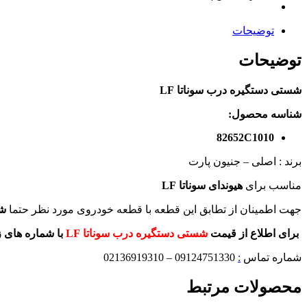
توضیحات
توضیحات
شستی دستگیره درب سوناتا LF
شناسه محصول:
82652C1010
برند : اصلی – جنیون پارت
مناسب برای
هیوندای
سوناتا LF
جهت اطمینان از تطابق این قطعه با قطعه خودروی مورد نظر حتما
ش
برای اطلاع از قیمت
شستی دستگیره درب سوناتا LF
با شماره های 
شماره تماس
:
09124751330 – 02136919310
محصولات مرتبط