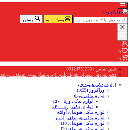
وسیله نقلیه
جستجو
0
0
تلفن تماس : 09124751330
دفتر فروش : تهران،خیابان امیرکبیر،پاساژ سپهر،همکف ، واحد G17
لوازم یدکی هیوندای
وراکروز (ix55)
لوازم یدکی ورنا
لوازم یدکی ورنا ۱۵۰۰
لوازم یدکی ورنا ۱۶۰۰
لوازم یدکی هیوندای آوانته
لوازم یدکی هیوندای ولستر
لوازم یدکی هیوندای i10
لوازم یدکی هیوندای i20