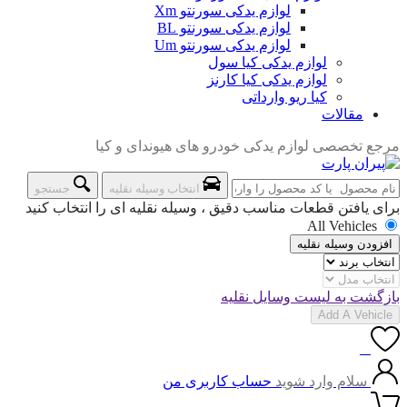
لوازم یدکی سورنتو Xm
لوازم یدکی سورنتو BL
لوازم یدکی سورنتو Um
لوازم یدکی کیا سول
لوازم یدکی کیا کارنز
کیا ریو وارداتی
مقالات
مرجع تخصصی لوازم یدکی خودرو های هیوندای و کیا
انتخاب وسیله نقلیه
جستجو
برای یافتن قطعات مناسب دقیق ، وسیله نقلیه ای را انتخاب کنید
All Vehicles
افزودن وسیله نقلیه
بازگشت به لیست وسایل نقلیه
Add A Vehicle
0
سلام وارد شوید
حساب کاربری من