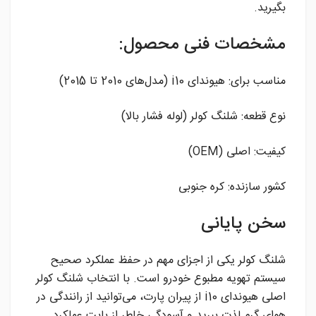
بگیرید.
مشخصات فنی محصول:
مناسب برای: هیوندای i10 (مدل‌های 2010 تا 2015)
نوع قطعه: شلنگ کولر (لوله فشار بالا)
کیفیت: اصلی (OEM)
کشور سازنده: کره جنوبی
سخن پایانی
شلنگ کولر یکی از اجزای مهم در حفظ عملکرد صحیح
سیستم تهویه مطبوع خودرو است. با انتخاب شلنگ کولر
اصلی هیوندای i10 از پیران پارت، می‌توانید از رانندگی در
هوای گرم لذت ببرید و آسودگی خاطر از بابت عملکرد