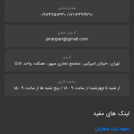
شماره تماس
021-36919310/ 09124751330
آدرس ایمیل
piranpart@gmail.com
آدرس
تهران ، خیابان امیرکبیر ، مجتمع تجاری سپهر ، همکف، واحد G17
ساعت کاری
از شنبه تا چهارشنبه از ساعت 9 - 18 / پنج شنبه ها از ساعت 9 - 15
لینک های مفید
نحوه ثبت سفارش