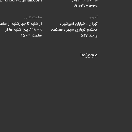
piranpart@gmail.com
021-36919310/
09124751330
آدرس
ساعت کاری
تهران ، خیابان امیرکبیر ،
از شنبه تا چهارشنبه از ساع
مجتمع تجاری سپهر ، همکف،
9 - 18 / پنج شنبه ها از
واحد G17
ساعت 9 - 15
مجوزها