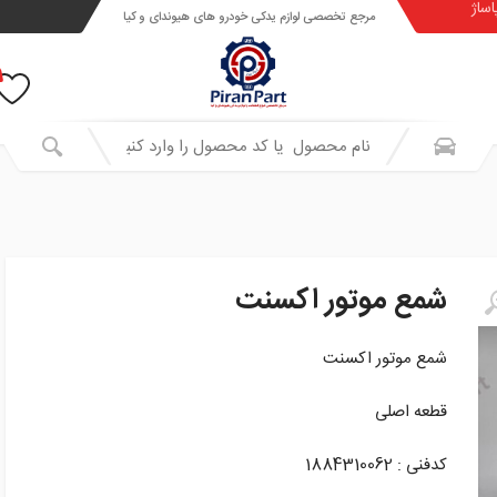
اساژ
مرجع تخصصی لوازم یدکی خودرو های هیوندای و کیا
شمع موتور اکسنت
شمع موتور اکسنت
قطعه اصلی
کدفنی : 1884310062