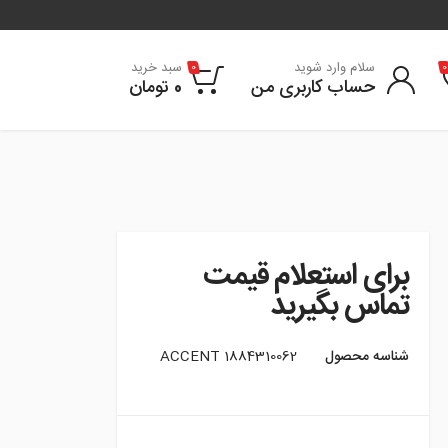
سلام وارد شوید
سبد خرید
0
0
حساب کاربری من
0
تومان
برای استعلام قیمت
تماس بگیرید
شناسه محصول
1884310062 ACCENT