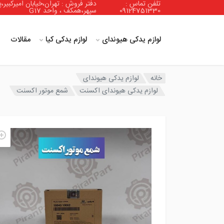
تلفن تماس :
دفتر فروش : تهران،خیابان امیرکبیر،پ
09124751330
سپهر،همکف ، واحد G17
لوازم یدکی هیوندای
لوازم یدکی کیا
مقالات
خانه
لوازم یدکی هیوندای
لوازم یدکی هیوندای اکسنت
شمع موتور اکسنت