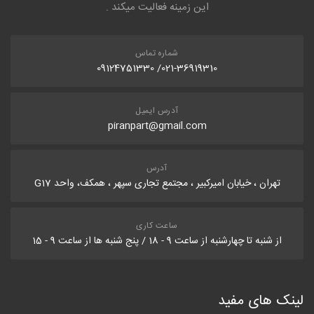
این زمینه فعالیت میکند .
شماره تماس
021-36919310/ 09124751330
آدرس ایمیل
piranpart@gmail.com
آدرس
تهران ، خیابان امیرکبیر ، مجتمع تجاری سپهر ، همکف، واحد G17
ساعت کاری
از شنبه تا چهارشنبه از ساعت 9 - 18 / پنج شنبه ها از ساعت 9 - 15
لینک های مفید