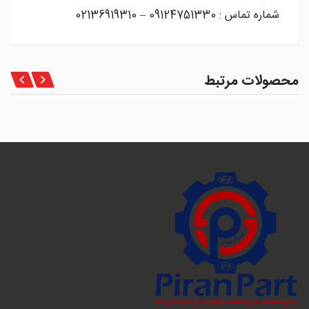
شماره تماس : 09124751330 – 02136919310
محصولات مرتبط