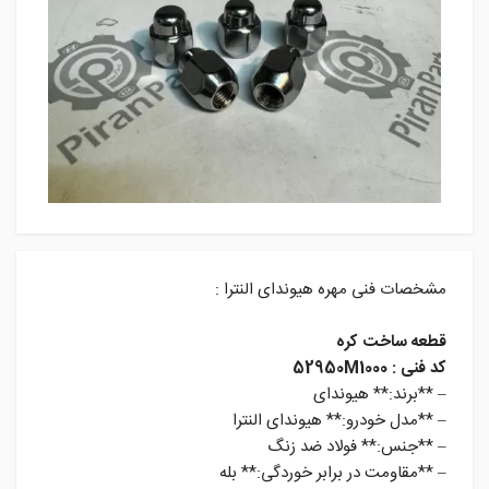
مشخصات فنی مهره هیوندای النترا :
قطعه ساخت کره
کد فنی : 52950M1000
– **برند:** هیوندای
– **مدل خودرو:** هیوندای النترا
– **جنس:** فولاد ضد زنگ
– **مقاومت در برابر خوردگی:** بله