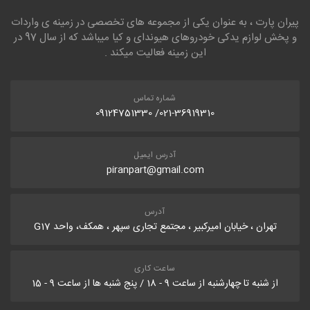
پیران پارت ، به عنوان یکی از مجموعه های تخصصی در زمینه ی واردات
و پخش لوازم یدکی خودروهای هیوندای و کیا میباشد که از سال 97 در
این زمینه فعالیت میکند .
شماره تماس
021-36919310/ 09124751330
آدرس ایمیل
piranpart@gmail.com
آدرس
تهران ، خیابان امیرکبیر ، مجتمع تجاری سپهر ، همکف، واحد G17
ساعت کاری
از شنبه تا چهارشنبه از ساعت 9 - 18 / پنج شنبه ها از ساعت 9 - 15