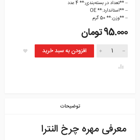
– **تعداد در بسته‌بندی:** 4 عدد
– **استاندارد:** OE
– **وزن:** 50 گرم
95.000
تومان
مهره چرخ النترا تعداد
افزودن به سبد خرید
instagram
توضیحات
معرفی مهره چرخ النترا